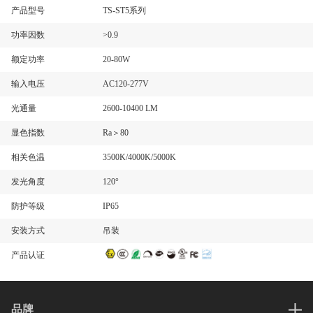
产品型号
TS-ST5系列
功率因数
>0.9
额定功率
20-80W
输入电压
AC120-277V
光通量
2600-10400 LM
显色指数
Ra＞80
相关色温
3500K/
4000K
/5000K
发光角度
120°
防护等级
IP65
安装方式
吊装
产品认证
品牌